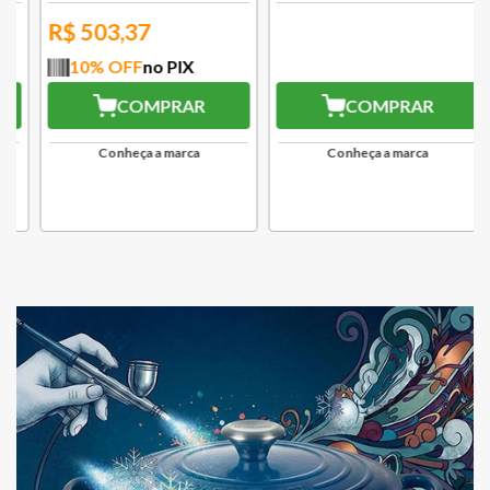
R$
503,37
R$
994,77
10
% OFF
no PIX
10
% OFF
no PIX
COMPRAR
COMPRAR
Conheça a marca
Conheça a marca