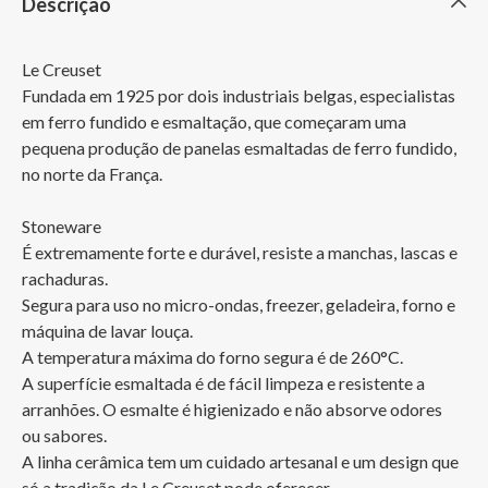
Descrição
Le Creuset

Fundada em 1925 por dois industriais belgas, especialistas 
em ferro fundido e esmaltação, que começaram uma 
pequena produção de panelas esmaltadas de ferro fundido, 
no norte da França.

Stoneware

É extremamente forte e durável, resiste a manchas, lascas e 
rachaduras.

Segura para uso no micro-ondas, freezer, geladeira, forno e 
máquina de lavar louça.

A temperatura máxima do forno segura é de 260°C.

A superfície esmaltada é de fácil limpeza e resistente a 
arranhões. O esmalte é higienizado e não absorve odores 
ou sabores.

A linha cerâmica tem um cuidado artesanal e um design que 
só a tradição da Le Creuset pode oferecer.
