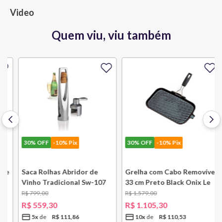
Video
Quem viu, viu também
30%
OFF
-10% Pix
30%
OFF
-10% Pix
e
Saca Rolhas Abridor de
Grelha com Cabo Removível
Vinho Tradicional Sw-107
33 cm Preto Black Onix Le
Ply Le Creuset
Creuset
R$
799
,
00
R$
1
.
579
,
00
R$
559
,
30
R$
1
.
105
,
30
5
x
R$
111
,
86
10
x
R$
110
,
53