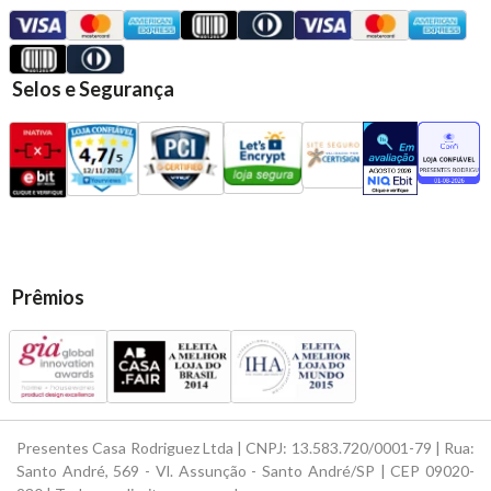
Selos e Segurança
Prêmios
Presentes Casa Rodriguez Ltda | CNPJ: 13.583.720/0001-79 | Rua:
Santo André, 569 - Vl. Assunção - Santo André/SP | CEP 09020-