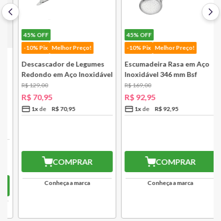
45%
OFF
45%
OFF
-10% Pix
Melhor Preço!
-10% Pix
Melhor Preço!
Descascador de Legumes
Escumadeira Rasa em Aço
Redondo em Aço Inoxidável
Inoxidável 346 mm Bsf
131 mm Bsf
R$
129
,
00
R$
169
,
00
R$
70
,
95
R$
92
,
95
1
x
R$
70
,
95
1
x
R$
92
,
95
R$
63,86
R$
83,66
10
% OFF
no PIX
10
% OFF
no PIX
COMPRAR
COMPRAR
Conheça a marca
Conheça a marca