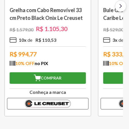
 L Azul
Porta Utensílios Classic 2,3 L
Azul Marseille Le Creuset
R$
314
,
30
R$
449
,
00
3
x
R$
104
,
76
R$
282,87
10
% OFF
no PIX
COMPRAR
a
Conheça a marca