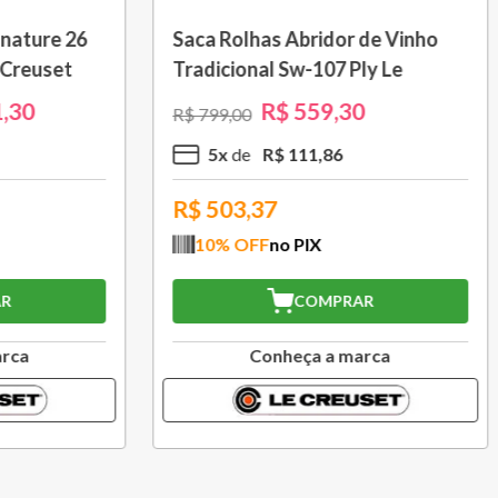
om Cabo Removível 33
Bule Grand Cerâmica 1,3
 Black Onix Le Creuset
Caribe Le Creuset
R$
1
.
105
,
30
R$
370
,
30
00
R$
529
,
00
R$
110
,
53
3
x
R$
123
,
43
,77
R$
333,27
FF
no PIX
10
% OFF
no PIX
COMPRAR
COMPRAR
Conheça a marca
Conheça a marc