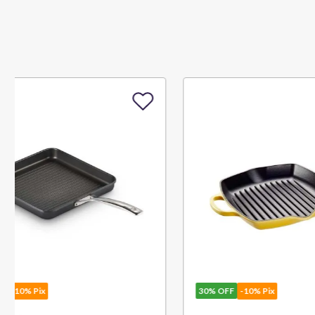
30%
OFF
-10% Pix
30%
OFF
-