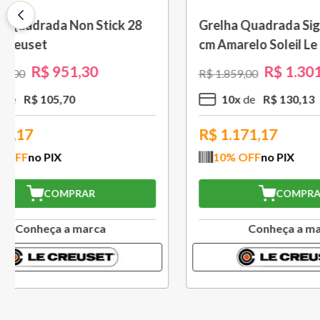
Saca Rolhas Abridor de Vinho
Grelha c
Tradicional Sw-107 Ply Le
cm Preto
Creuset
R$
559
,
30
R$
799
,
00
R$
1
.
579
,
5
x
R$
111
,
86
10
x
R$
503,37
R$
994
10
% OFF
no PIX
10
% O
COMPRAR
Conheça a marca