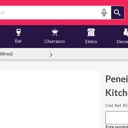
?
Bar
Churrasco
Eletro
Deco
essoal
Penei
Kitch
K
Este produ