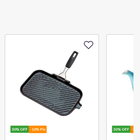
30%
OFF
-10% Pix