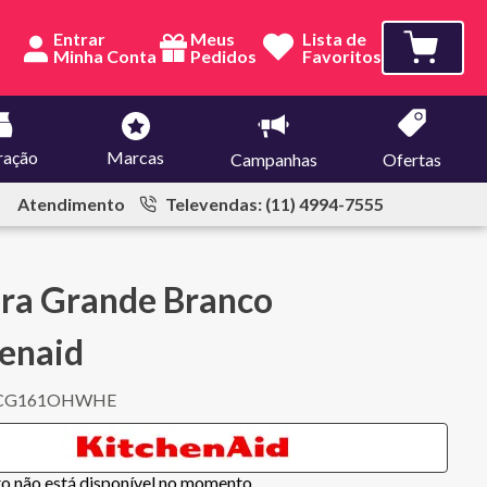
Entrar
Meus
Lista de
Pedidos
Favoritos
ração
Marcas
Campanhas
Ofertas
Atendimento
Televendas: (11) 4994-7555
ra Grande Branco
enaid
CG161OHWHE
to não está disponível no momento