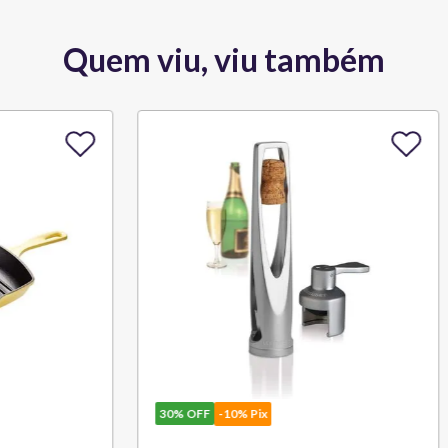
Quem viu, viu também
10% Pix
30%
OFF
-10% Pix