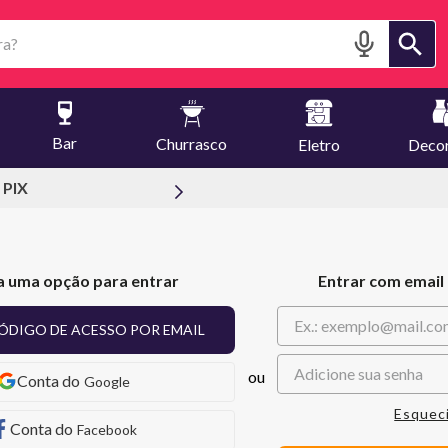
?
Bar
Churrasco
Eletro
Deco
 PIX
a uma opção para entrar
Entrar com email
ÓDIGO DE ACESSO POR EMAIL
Google
Esquec
Facebook