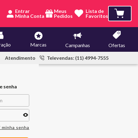
Entrar
Meus
Lista de
Pedidos
Favoritos
ração
Marcas
Campanhas
Ofertas
Atendimento
Televendas: (11) 4994-7555
 e senha
i minha senha