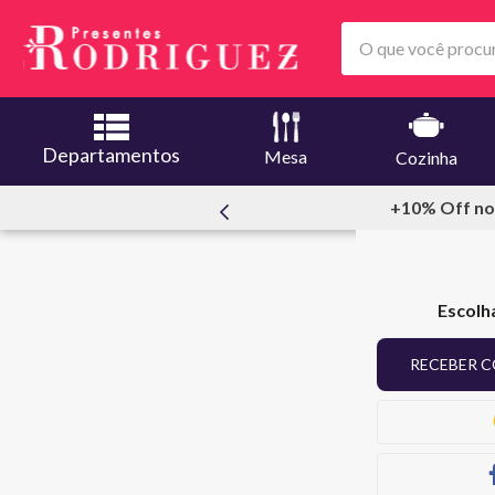
O que você procura
Departamentos
Mesa
Cozinha
meiracompra
+10% Off no
Escolh
RECEBER C