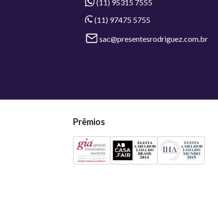
(11) 95315 7555
(11) 97475 5755
sac@presentesrodriguez.com.br
Prêmios