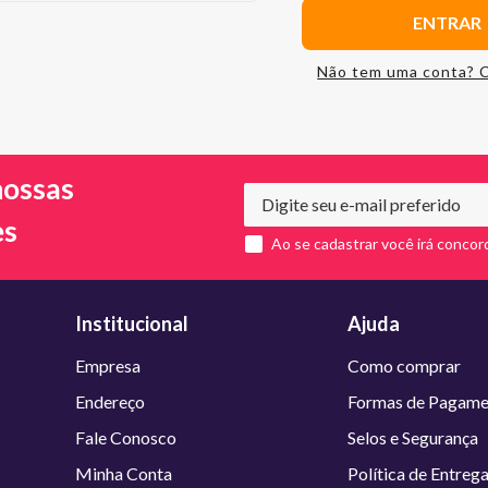
ENTRAR
Não tem uma conta? 
nossas
es
Ao se cadastrar você irá concor
Institucional
Ajuda
Empresa
Como comprar
Endereço
Formas de Pagame
Fale Conosco
Selos e Segurança
Minha Conta
Política de Entreg