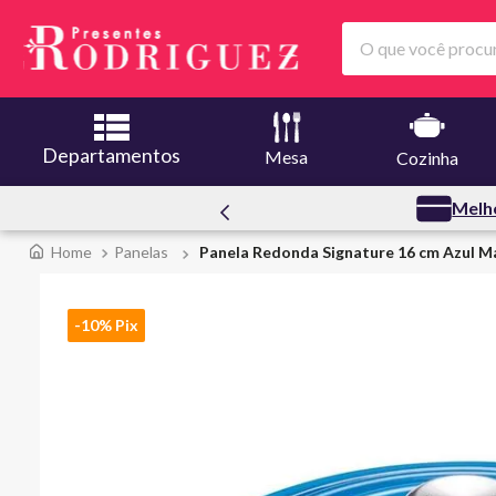
O que você procura
Departamentos
Mesa
Cozinha
Creuset
Melhores O
Panelas
Panela Redonda Signature 16 cm Azul Ma
-10% Pix