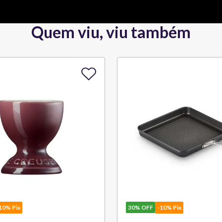
Quem viu, viu também
10% Pix
30%
OFF
-10% Pix