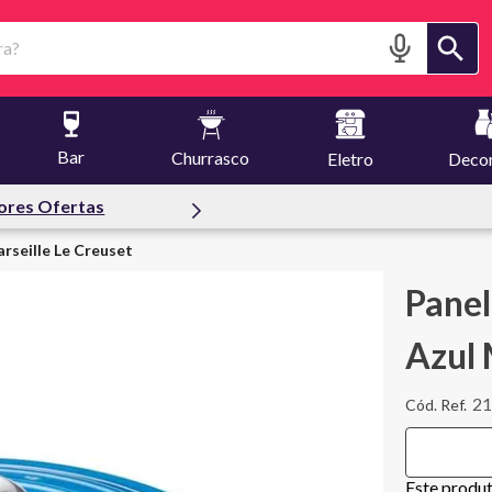
?
Bar
Churrasco
Eletro
Deco
fertas
rseille Le Creuset
Panel
Azul 
2
Este produ