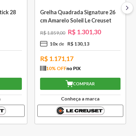
ick 28
Grelha Quadrada Signature 26
cm Amarelo Soleil Le Creuset
R$
1
.
301
,
30
R$
1
.
859
,
00
10
x
R$
130
,
13
R$
1.171,17
10
% OFF
no PIX
COMPRAR
a
Conheça a marca