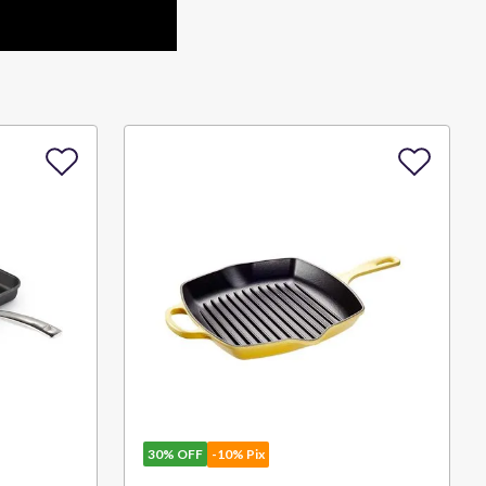
30%
OFF
-10% Pix