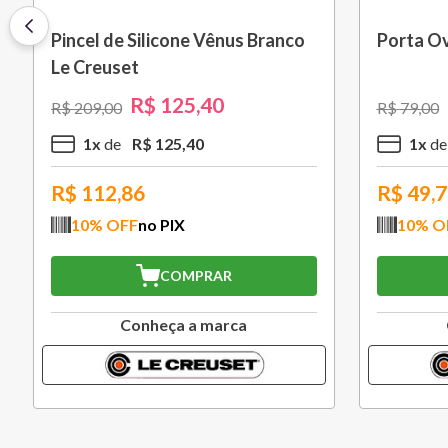
Pincel de Silicone Vênus Branco
Porta Ov
Le Creuset
R$
125
,
40
R$
209
,
00
R$
79
,
00
1
x
R$
125
,
40
1
x
R$
112,86
R$
49,
10
% OFF
no PIX
10
% O
COMPRAR
Conheça a marca