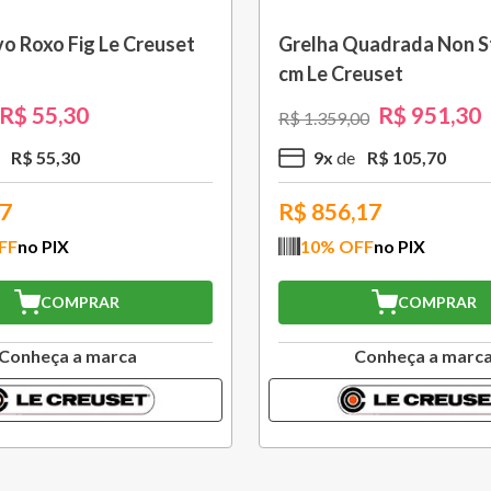
o Roxo Fig Le Creuset
Grelha Quadrada Non St
cm Le Creuset
R$
55
,
30
R$
951
,
30
R$
1
.
359
,
00
R$
55
,
30
9
x
R$
105
,
70
77
R$
856,17
FF
no PIX
10
% OFF
no PIX
COMPRAR
COMPRAR
Conheça a marca
Conheça a marc