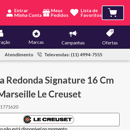
Entrar
Meus
Lista de
Pedidos
Favoritos
ração
Marcas
Campanhas
Ofertas
Atendimento
Televendas: (11) 4994-7555
a Redonda Signature 16 Cm
Marseille Le Creuset
11771620
to não está disponível no momento